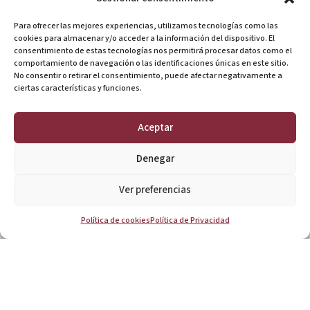
arbitrajes y reestructuraciones empresariales de gran
volumen, siempre con una misma idea central:
Para ofrecer las mejores experiencias, utilizamos tecnologías como las
cookies para almacenar y/o acceder a la información del dispositivo. El
poner al cliente y su negocio en el centro de
consentimiento de estas tecnologías nos permitirá procesar datos como el
comportamiento de navegación o las identificaciones únicas en este sitio.
nuestras preocupaciones.
No consentir o retirar el consentimiento, puede afectar negativamente a
ciertas características y funciones.
Aceptar
Denegar
Ver preferencias
¿Necesitas asesoramiento?
Política de cookies
Política de Privacidad
Te escuchamos y analizamos tu caso