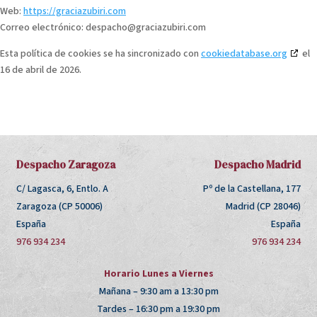
Web:
https://graciazubiri.com
Correo electrónico:
despacho@
graciazubiri.com
Esta política de cookies se ha sincronizado con
cookiedatabase.org
el
16 de abril de 2026.
Despacho Zaragoza
Despacho Madrid
C/ Lagasca, 6, Entlo. A
Pº de la Castellana, 177
Zaragoza (CP 50006)
Madrid (CP 28046)
España
España
976 934 234
976 934 234
Horario Lunes a Viernes
Mañana – 9:30 am a 13:30 pm
Tardes – 16:30 pm a 19:30 pm