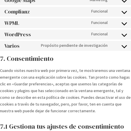
Google Maps
Marketing
google-
Consent
service
fonts
to
Complianz
Funcional
google-
Consent
service
recaptcha
to
WPML
Funcional
google-
Consent
service
maps
to
WordPress
Funcional
complianz
Consent
service
to
Varios
Propósito pendiente de investigación
wpml
Consent
service
to
7. Consentimiento
wordpress
service
varios
Cuando visites nuestra web por primera vez, te mostraremos una ventana
emergente con una explicación sobre las cookies. Tan pronto como hagas
clic en «Guardar preferencias», aceptas que usemos las categorías de
cookies y plugins que has seleccionado en la ventana emergente, tal y
como se describe en esta política de cookies. Puedes desactivar el uso de
cookies a través de tu navegador, pero, por favor, ten en cuenta que
nuestra web puede dejar de funcionar correctamente.
7.1 Gestiona tus ajustes de consentimiento